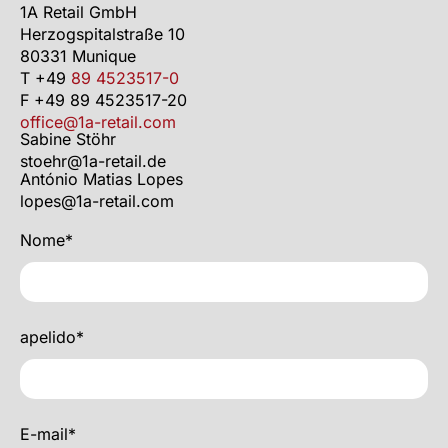
1A Retail GmbH
Herzogspitalstraße 10
80331 Munique
T +49
89 4523517-0
F +49 89 4523517-20
office@1a-retail.com
Sabine Stöhr
stoehr@1a-retail.de
António Matias Lopes
lopes@1a-retail.com
Nome*
apelido*
E-mail*